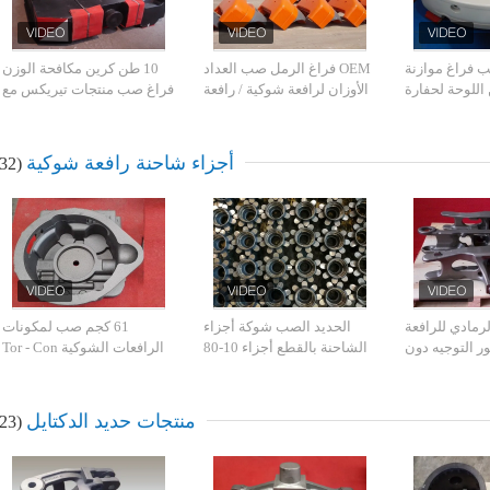
 فراغ موازنة
OEM فراغ الرمل صب العداد
10 طن كرين مكافحة الوزن
 اللوحة لحفارة
الأوزان لرافعة شوكية / رافعة
فراغ صب منتجات تيريكس مع
مدمجة
شوكية كهربائية
قدرة مجانية
أجزاء شاحنة رافعة شوكية
(32)
لرمادي للرافعة
الحديد الصب شوكة أجزاء
61 كجم صب لمكونات
ر التوجيه دون
الشاحنة بالقطع أجزاء 10-80
الرافعات الشوكية Tor - Con
الضغط البيئي
كيلوجرام OEM المتاحة
Case بدون ضغوط بيئية
منتجات حديد الدكتايل
(23)