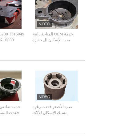
خدمة OEM المتاحة راتنج
صب الإسكان لل حفارة
000
صب الأخضر فقدت رغوة
خدمة صانعي 
مسبك الإسكان للآلات
فقدت المسب
الزراعية
تور كون القض