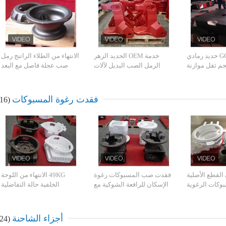
GG200 TS16949 حديد رمادي
خدمة OEM الحديد الزهر
الانتهاء من الطلاء الراتنج رمل
10 كجم ثقل موازنة
الرمل الصب البديل لآلات
صب عجلة فاصل مع البعد
للمصعد
البناء
الدقيق
فقدت رغوة المسبوكات
(16)
القطع الأصلية
فقدت صب المسبوكات رغوة
49KG الانتهاء من اللوحة
وكات الرغوية
الإسكان للرافعة الشوكية مع
الخلفية حالة التفاضلية
ية لآلات البناء
الانتهاء من اللوحة
للحفارات ذات العجلات
أجزاء الشاحنة
(24)