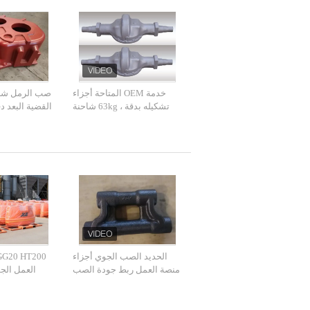
خدمة OEM المتاحة أجزاء
صب الرمل شاح
تشكيله بدقة ، 63kg شاحنة
القضية البعد دق
التوجيه المحور
الحديد الصب الجوي أجزاء
منصة العمل ربط جودة الصب
العمل الج
عالية مع PPM 1000