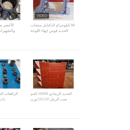
96 كيلوجرام الدكتايل منتجات
الأخضر ص
الحديد قوس إنهاء اللوحة
والتجهيز
للآلات الهندسية
ل
الحديد الرمادي 10000 كجم
الرافعات ال
صب الرمل GG150 وزن
ذات 
العداد
SO9001
roval