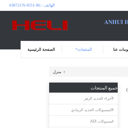
الهاتف ::
86-0551-63872176
ANHUI H
مات عنا
المنتجات
الصفحة الرئيسية
منزل
جميع المنتجات
أجزاء الحديد الزهر
المسبوكات الحديد الرمادي
مسبوكات ADI