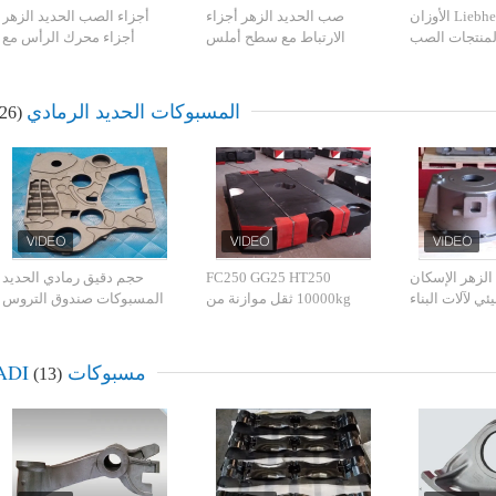
رافعات Liebherr الأوزان
صب الحديد الزهر أجزاء
أجزاء الصب الحديد الزهر
لمنتجات الصب
الارتباط مع سطح أملس
أجزاء محرك الرأس مع
100 كجم
للآلات الزراعية
الانتهاء من اللوحة البعد دقيقة
المسبوكات الحديد الرمادي
(26)
الزهر الإسكان
FC250 GG25 HT250
حجم دقيق رمادي الحديد
ي لآلات البناء
10000kg ثقل موازنة من
المسبوكات صندوق التروس
الحديد الرمادي
النار التفجير المعالجة
السطحية
مسبوكات ADI
(13)