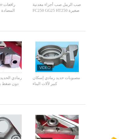
صب الرمل صب أجزاء معدنية
صغيرة FC250 GG25 HT250
المضادة 
المواد لرافعة شوكية المسار
بالفراغ 00
مصبوبات حديد رمادي إسكان
رمادي الحديد 
كبير لآلات البناء
دون ضغط بيئ