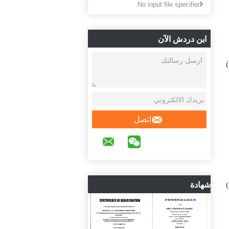
No input file specified.
ابن دردش الآن
اتصل
شهادة