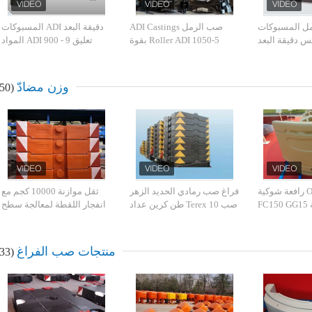
مل المسبوكات
صب الرمل ADI Castings
دقيقة البعد ADI المسبوكات
لس دقيقة البعد
Roller ADI 1050-5 بقوة
تعليق ADI 900 - 9 المواد
الآلات الزراعية
عالية وصلابة
وزن مضادّ
(50)
خدمة OEM رافعة شوكية
فراغ صب رمادي الحديد الزهر
ثقل موازنة 10000 كجم مع
كهربائية موازنة FC150 GG15
صب Terex 10 طن كرين عداد
انفجار اللقطة لمعالجة سطح
HT150 المواد
الوزن
السفينة Liebherr Crane /
Polishing
منتجات صب الفراغ
(33)