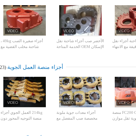
نة أجزاء نقل
الأخضر صب أجزاء شاحنة نقل
أجزاء صغيرة الصب 49kg ،
يقة مع الانتهاء
الإسكان OEM الخدمة المتاحة
شاحنة مخلب القضية مع
من اللوحة
سطح أملس
أجزاء منصة العمل الجوية
(23)
FC200 GG20 HT200 منصة
أجزاء معدات جوية ملونة
214kg العمل الجوي أجزاء
وية ثقل موازن
مخصصة صب المفصل مع
منصة التوجيه المحور دون
صغير
ضمان سنة واحدة
الضغط البيئي