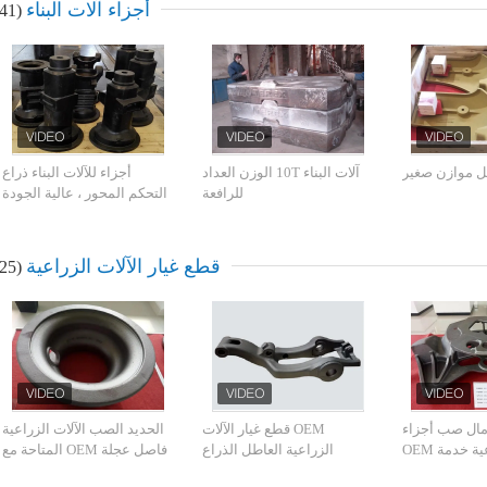
أجزاء آلات البناء
(41)
ل موازن صغير
آلات البناء 10T الوزن العداد
أجزاء للآلات البناء ذراع
للرافعة
التحكم المحور ، عالية الجودة
مخصص الحديد الزهر
قطع غيار الآلات الزراعية
(25)
رمال صب أجزاء
OEM قطع غيار الآلات
الحديد الصب الآلات الزراعية
الآلات الزراعية خدمة OEM
الزراعية العاطل الذراع
فاصل عجلة OEM المتاحة مع
المتاحة
FCD550 GGG55 QT550-7
الأداء العالي