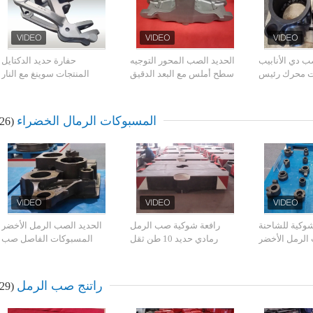
ب دي الأنابيب
الحديد الصب المحور التوجيه
حفارة حديد الدكتايل
ات محرك رئيس
سطح أملس مع البعد الدقيق
المنتجات سوينغ مع النار
لآلات الهندسية
التفجير المعالجة السطحية
المسبوكات الرمال الخضراء
(26)
شوكية للشاحنة
رافعة شوكية صب الرمل
الحديد الصب الرمل الأخضر
الرمل الأخضر
رمادي حديد 10 طن ثقل
المسبوكات الفاصل صب
IATF16949 I
موازنة كرين
البعد سطح جيد البعد
ISO14001 App
راتنج صب الرمل
(29)