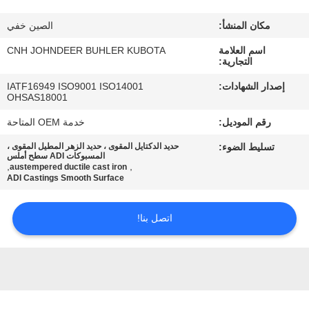
مكان المنشأ:
الصين خفي
مراقبة
اسم العلامة
CNH JOHNDEER BUHLER KUBOTA
الجودة
التجارية:
إصدار الشهادات:
IATF16949 ISO9001 ISO14001
اتصل
OHSAS18001
بنا
رقم الموديل:
خدمة OEM المتاحة
تسليط الضوء:
حديد الدكتايل المقوى ، حديد الزهر المطيل المقوى ،
المسبوكات ADI سطح أملس
أخبار
,
,
austempered ductile cast iron
ADI Castings Smooth Surface
اطلب
اتصل بنا!
اقتباس
خريطة
الموقع