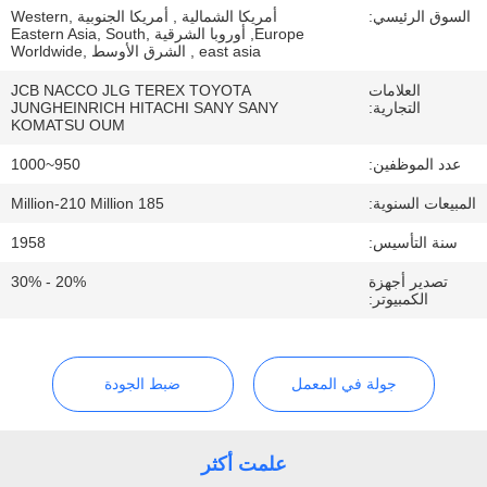
السوق الرئيسي:
أمريكا الشمالية , أمريكا الجنوبية ,Western
Europe, أوروبا الشرقية ,Eastern Asia, South
مراقبة
east asia , الشرق الأوسط ,Worldwide
الجودة
العلامات
JCB NACCO JLG TEREX TOYOTA
التجارية:
JUNGHEINRICH HITACHI SANY SANY
KOMATSU OUM
اتصل
عدد الموظفين:
950~1000
بنا
المبيعات السنوية:
185 Million-210 Million
سنة التأسيس:
1958
أخبار
تصدير أجهزة
20% - 30%
الكمبيوتر:
اطلب
اقتباس
جولة في المعمل
ضبط الجودة
خريطة
علمت أكثر
الموقع