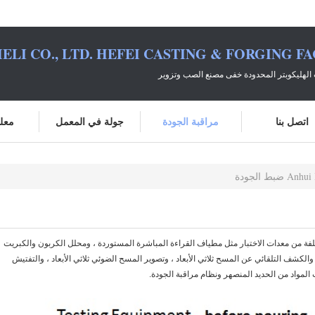
ELI CO., LTD. HEFEI CASTING & FORGING F
الهليكوبتر المحدودة خفى مصنع الصب وتزوير
اتصل بنا
مراقبة الجودة
جولة في المعمل
معلو
ط الجودة
Hefei Casting & Forging Fac أنواع مختلفة من معدات الاختبار مثل مطياف القراءة المباشرة المستوردة ، ومحلل الكربون والكبريت
ريع ، ونظام الصور المعدني السريع ، ومحلل NHO ، والكشف التلقائي عن المسح ثلاثي الأبعاد ، وتصوير المسح الضوئي ثلاثي الأبعاد ، والتفتيش
المواد من الحديد المنصهر ونظام مراقبة الجودة.