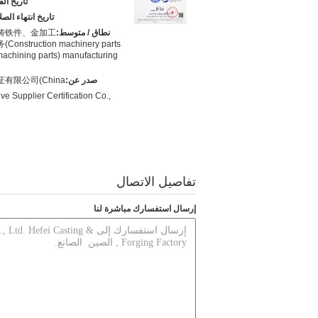
تاريخ ال
تاريخ انتهاء الصل
نطاق / متوسط:
铸铁件、金加工
struction machinery parts
,machining parts) manufacturing
صدر عن:
有限公司(China
ve Supplier Certification Co.,
تفاصيل الاتصال
إرسال استفسارك مباشرة لنا