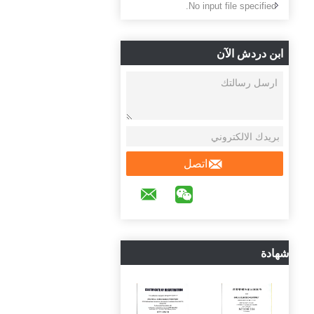
No input file specified.
ابن دردش الآن
اتصل
شهادة