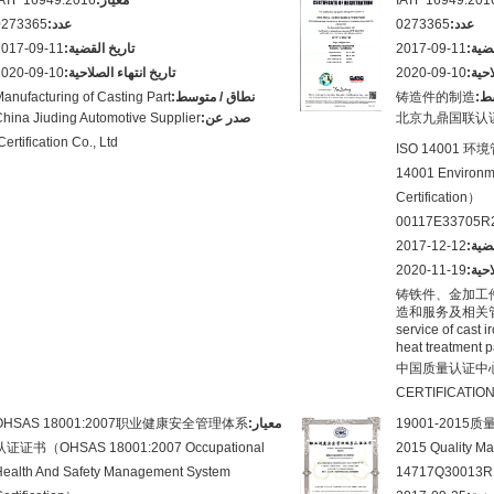
IATF 16949
معيار:
IATF 16949:2016
عدد:
0273365
عدد:
0273365
قضية:
2017-09-11
تاريخ القضية:
2017-09-11
احية:
2020-09-10
تاريخ انتهاء الصلاحية:
2020-09-10
ط:
铸造件的制造
نطاق / متوسط:
anufacturing of Casting Part
北京九鼎国联认
صدر عن:
hina Jiuding Automotive Supplier
Certification Co., Ltd.
ISO 14001
14001 Environm
Certification）
00117E33705R
قضية:
2017-12-12
احية:
2020-11-19
铸铁件、金加工
造和服务及相关管理活
service of cast 
heat treatment 
中国质量认证中心（
CERTIFICATIO
19001-2015
معيار:
OHSAS 18001:2007职业健康安全管理体系
认证证书（OHSAS 18001:2007 Occupational
2015 Quality Ma
Health And Safety Management System
14717Q30013