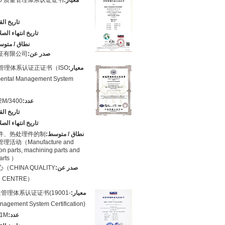
معيار:
:2016 质量管理体系认证证书
تاريخ ال
تاريخ انتهاء الصل
نطاق / متوس
صدر عن:
证有限公司
معيار:
 环境管理体系认证正证书（ISO
ental Management System
عدد:
2M/3400
تاريخ ال
تاريخ انتهاء الصل
نطاق / متوسط:
件、热处理件的制
动（Manufacture and
iron parts, machining parts and
parts ）
صدر عن:
CHINA QUALITY
N CENTRE）
معيار:
质量管理体系认证证书(19001-
nagement System Certification)
عدد:
R1M