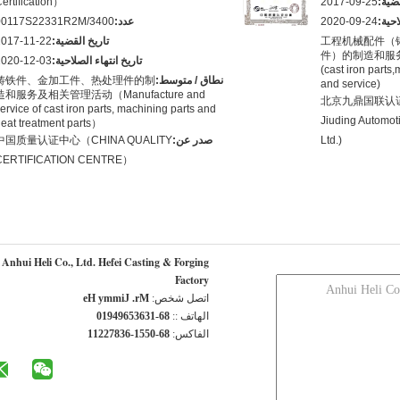
قضية:
2017-09-25
ertification）
احية:
2020-09-24
عدد:
00117S22331R2M/3400
工程机械配件（
تاريخ القضية:
2017-11-22
件）的制造和服务(Con
تاريخ انتهاء الصلاحية:
2020-12-03
(cast iron parts
نطاق / متوسط:
铸铁件、金加工件、热处理件的制
and service)
造和服务及相关管理活动（Manufacture and
北京九鼎国联认证
ervice of cast iron parts, machining parts and
Jiuding Automoti
eat treatment parts）
Ltd.)
صدر عن:
中国质量认证中心（CHINA QUALITY
CERTIFICATION CENTRE）
Anhui Heli Co., Ltd. Hefei Casting & Forging
Factory
اتصل شخص:
Mr. Jimmy He
الهاتف ::
86-13635694910
الفاكس:
86-0551-63872211