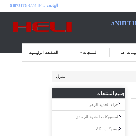
الهاتف ::
86-0551-63872176
ANHUI H
مات عنا
المنتجات
الصفحة الرئيسية
منزل
جميع المنتجات
أجزاء الحديد الزهر
المسبوكات الحديد الرمادي
مسبوكات ADI