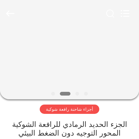
Ltd.
Hefei
Casting
&
Forging
Factory.
All
Rights
الصفحة
Reserved.
Developed
by
الرئيسية
ECER
منتجات
معلومات
عنا
أجزاء شاحنة رافعة شوكية
جولة
في
الجزء الحديد الرمادي للرافعة الشوكية
المحور التوجيه دون الضغط البيئي
المعمل