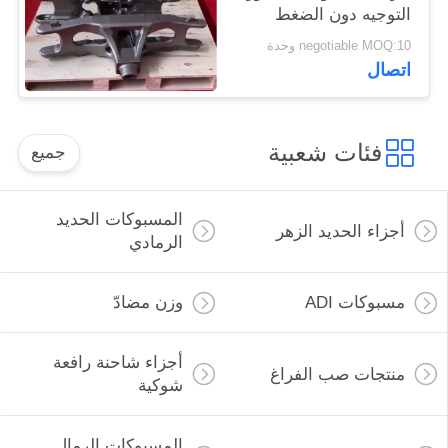
التوجيه دون الضغط
البيئي
negotiable MOQ:10 وحدة
اتصال
فئات شعبية
جميع
المسبوكات الحديد
أجزاء الحديد الزهر
الرمادي
مسبوكات ADI
وزن مضادّ
أجزاء شاحنة رافعة
منتجات صب الفراغ
شوكية
المسبوكات الرمال