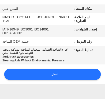
مكان المنشأ:
الصين خفي
مراقبة
اسم العلامة
NACCO TOYOTA HELI JCB JUNGHEINRICH
الجودة
التجارية:
TCM
إصدار الشهادات:
IATF16949 ISO9001 ISO14001
اتصل
OHSAS18001
بنا
رقم الموديل:
خدمة OEM المتاحة
تسليط الضوء:
أجزاء الشاحنة الشوكية ، ملحقات الشاحنة الشوكية ، محور
التوجيه بدون الضغط البيئي
أخبار
,
,
fork truck accessories
Steering Axle Without Environmental Pressure
اطلب
اتصل بنا!
اقتباس
خريطة
الموقع