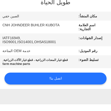
طويل الحياة
مراقبة
مكان المنشأ:
الصين خفي
الجودة
اسم العلامة
CNH JOHNDEER BUHLER KUBOTA
التجارية:
اتصل
إصدار الشهادات:
IATF16949,
ISO9001,ISO14001,OHSAS18001
بنا
رقم الموديل:
خدمة OEM المتاحة
أخبار
تسليط الضوء:
,
قطع غيار المعدات الزراعية ، قطع غيار الآلات الزراعية
farm machine parts
اطلب
اتصل بنا!
اقتباس
خريطة
الموقع