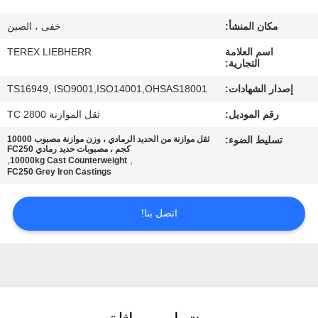
مكان المنشأ:
خفى ، الصين
مراقبة
اسم العلامة
TEREX LIEBHERR
الجودة
التجارية:
إصدار الشهادات:
TS16949, ISO9001,ISO14001,OHSAS18001
اتصل
رقم الموديل:
ثقل الموازنة TC 2800
بنا
تسليط الضوء:
ثقل موازنة من الحديد الرمادي ، وزن موازنة مصبوب 10000
كجم ، مصبوبات حديد رمادي FC250
,
,
10000kg Cast Counterweight
أخبار
FC250 Grey Iron Castings
اتصل بنا!
اطلب
اقتباس
خريطة
الموقع