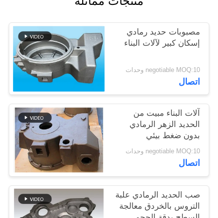
منتجات مماثلة
PRIVACY
مصبوبات حديد رمادي
POLICY
إسكان كبير لآلات البناء
negotiable MOQ:10 وحدات
اتصال
آلات البناء مبيت من
الحديد الزهر الرمادي
بدون ضغط بيئي
negotiable MOQ:10 وحدات
اتصال
صب الحديد الرمادي علبة
التروس بالخردق معالجة
السطح بدقة الحجم