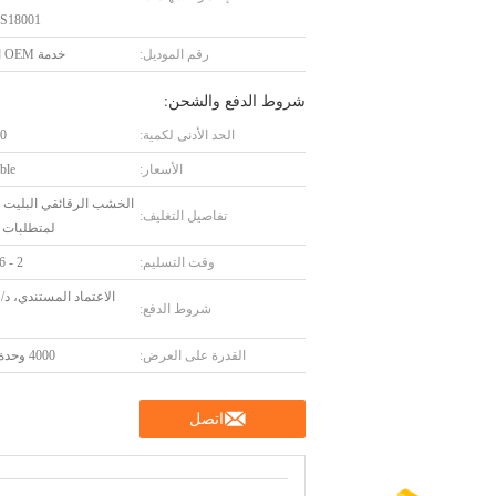
S18001
رقم الموديل:
خدمة OEM المتاحة
شروط الدفع والشحن:
الحد الأدنى لكمية:
10 و
الأسعار:
ble
الخشب الرقائقي البليت أ
تفاصيل التغليف:
لمتطلبات ا
وقت التسليم:
2 - 6 أسابيع
ا
شروط الدفع:
القدرة على العرض:
4000 وحدة / شهر
اتصل