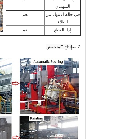
التمهيدي
في حالة الانتهاء من
نعم
الطلاء
إذا بالقطع
نعم
2. ص
إنتاج F
منخفض