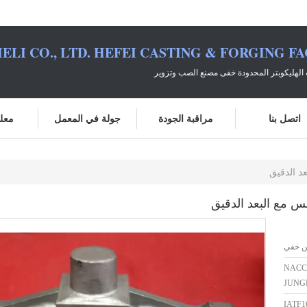
ELI CO., LTD. HEFEI CASTING & FORGING F
الهليكوبتر المحدودة خفى مصنع الصب وتزوير
اتصل بنا
مراقبة الجودة
جولة في المعمل
معلو
د الدقيق
س مع البعد الدقيق
ن خفي
NACC
JUNG
IATF1