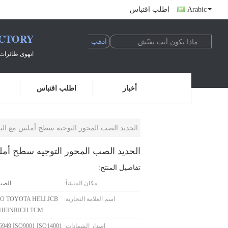
Arabic
اطلب اقتباس
ACTORY
انهوى طائرات 
أخبار
اطلب اقتباس
الحديد الصب المحور التوجيه سطح أملس مع البع
الحديد الصب المحور التوجيه سطح أمل
تفاصيل المنتج:
مكان المنشأ:
الصي
اسم العلامة التجارية:
O TOYOTA HELI JCB
HEINRICH TCM
إصدار الشهادات:
6949 ISO9001 ISO14001