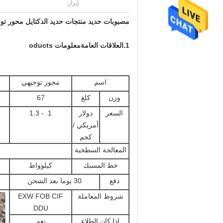
إبراز:
مصبوبات حديد منتجات حديد الدكتايل محور تو
1
.العلاقات العامة
معلومات oducts
اسم
محور توجيهي
وزن
كلغ
67
السعر
دولار
1. - 1.3
أمريكي /
كجم
المعالجة السطحية
خط المسبك
كيلوواط
دفع
30 يوما بعد الشحن
شروط المعاملة
EXW FOB CIF
DDU
إذا كان الطلاء
نعم