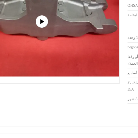
OHSA
حدة
negotia
و وفقا
لعملاء
لاعتماد المستندي، د/P، T/T،
D/A