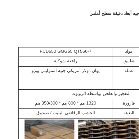
جيه أبعاد دقيقة سطح أملس
مواد
FCD550 GGG55 QT550-7
تطبيق
رافعة شوكية
عملة
يوان دولار أمريكي جنيه استرليني يورو
التفجير والطحن بواسطة الروبوت
قارورة
1320 مم * 800 مم * 350/300 مم
التعبئة
الخشب الرقائقي البليت / صندوق