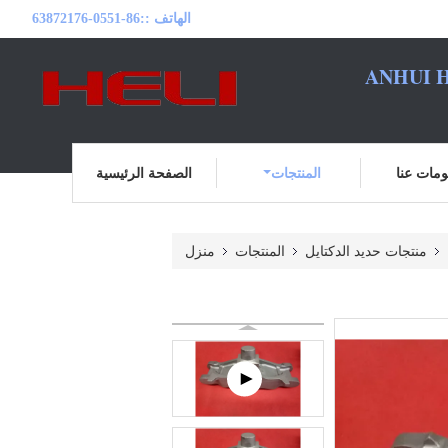
الهاتف ::
86-0551-63872176
ANHUI H
مات عنا
المنتجات
الصفحة الرئيسية
منتجات حديد الدكتايل
المنتجات
منزل