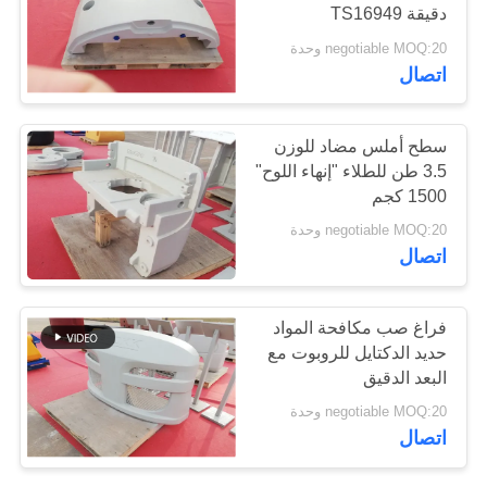
دقيقة TS16949
negotiable MOQ:20 وحدة
PRIVACY
33
اتصال
POLICY
منتجات صب الفراغ
سطح أملس مضاد للوزن
3.5 طن للطلاء "إنهاء اللوح"
1500 كجم
negotiable MOQ:20 وحدة
اتصال
30
فراغ صب مكافحة المواد
أجزاء شاحنة رافعة
حديد الدكتايل للروبوت مع
البعد الدقيق
شوكية
negotiable MOQ:20 وحدة
اتصال