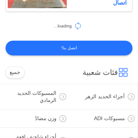
اتصال
26
loading...
راتنج صب الرمل
اتصل بنا!
فئات شعبية
جميع
16
فقدت رغوة
المسبوكات الحديد
أجزاء الحديد الزهر
المسبوكات
الرمادي
مسبوكات ADI
وزن مضادّ
أجزاء شاحنة رافعة