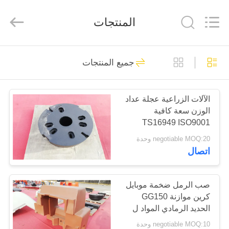
Ltd.
Hefei
Casting
المنتجات
&
Forging
Factory.
All
Rights
الصفحة
56
Reserved.
Developed
جميع المنتجات
الرئيسية
by
ECER
أجزاء الحديد الزهر
الآلات الزراعية عجلة عداد
منتجات
الوزن سعة كافية
TS16949 ISO9001
معلومات
negotiable MOQ:20 وحدة
اتصال
عنا
23
المسبوكات الحديد
جولة
صب الرمل ضخمة موبايل
كرين موازنة GG150
في
الرمادي
الحديد الرمادي المواد ل
المعمل
كومة القيادة تلاعب
negotiable MOQ:10 وحدة