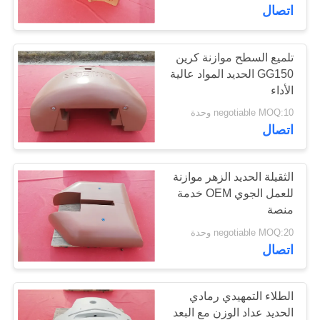
اتصال
مراقبة
الجودة
تلميع السطح موازنة كرين
12
GG150 الحديد المواد عالية
الأداء
مسبوكات ADI
اتصل
negotiable MOQ:10 وحدة
بنا
اتصال
أخبار
الثقيلة الحديد الزهر موازنة
للعمل الجوي OEM خدمة
منصة
49
اطلب
negotiable MOQ:20 وحدة
اقتباس
اتصال
وزن مضادّ
خريطة
الطلاء التمهيدي رمادي
الموقع
الحديد عداد الوزن مع البعد