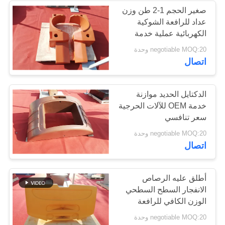
صغير الحجم 1-2 طن وزن
عداد للرافعة الشوكية
17
الكهربائية عملية خدمة
OEM
negotiable MOQ:20 وحدة
منتجات حديد الدكتايل
اتصال
الدكتايل الحديد موازنة
خدمة OEM للآلات الحرجية
سعر تنافسي
25
negotiable MOQ:20 وحدة
اتصال
المسبوكات الرمال
الخضراء
أطلق عليه الرصاص
الانفجار السطح السطحي
الوزن الكافي للرافعة
الشوكية الكهربائية
negotiable MOQ:20 وحدة