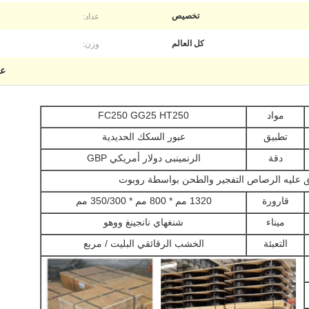
عداد:
تخصيص
وزن:
كل العالم
عج
مواد
FC250 GG25 HT250
تطبيق
عبور السكك الحديدية
دقة
الرنمينبى دولار أمريكي GBP
 عليه الرصاص التفجير والطحن بواسطة روبوت
قارورة
1320 مم * 800 مم * 350/300 مم
ميناء
شنغهاي نانجينغ ووهو
التعبئة
الخشب الرقائقي البليت / مربع