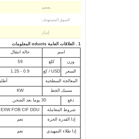
بحجم:
السوق المستهدف:
إبراز:
1
.
العلاقات
العامة oducts المعلومات
اسم
حالة انتقال
وزن
كلغ
59
السعر
USD / كغ
0.9 - 1.25
المعالجة السطحية
أطلق
مسبك الخط
KW
دفع
30 يوما بعد الشحن
شروط المعاملة
EXW FOB CIF DDU
إذا القدرة الحرة
نعم
إذا طلاء التمهيدي
نعم