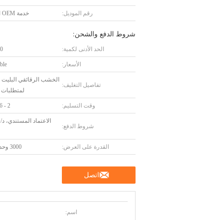
رقم الموديل:
خدمة OEM المتاحة
شروط الدفع والشحن:
الحد الأدنى لكمية:
10 و
الأسعار:
ble
الخشب الرقائقي البليت أ
تفاصيل التغليف:
لمتطلبات ا
وقت التسليم:
2 - 6 أسابيع
ا
شروط الدفع:
القدرة على العرض:
3000 وحدة/شهر
اتصل
اسم: