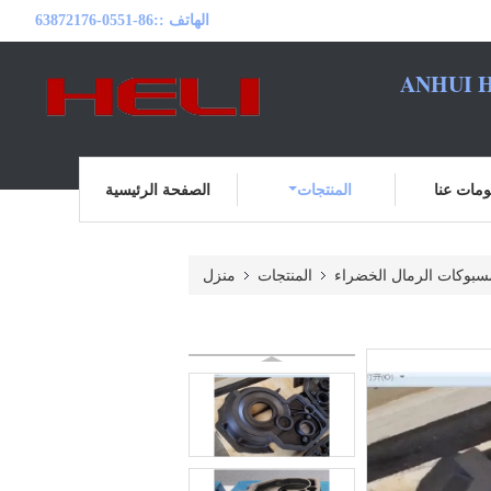
الهاتف ::
86-0551-63872176
ANHUI H
مات عنا
المنتجات
الصفحة الرئيسية
سبوكات الرمال الخضراء
المنتجات
منزل