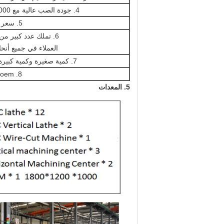
4. جودة الصب عالية مع PPM 1000
5. سعر تنافسي
6. تملك عدد كبير من الراقية
العملاء في جميع أنحاء
7. كمية صغيرة وكمية كبيرة مقبولة
8. oem المتاحة
5. المعدات