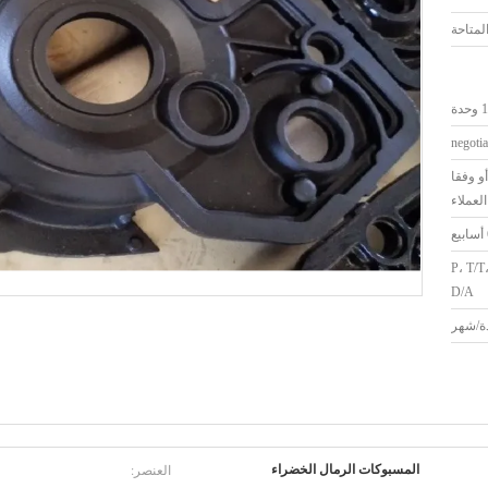
حدة
negotia
و وفقا
لعملاء
لاعتماد المستندي، د/P، T/T،
D/A
العنصر:
المسبوكات الرمال الخضراء