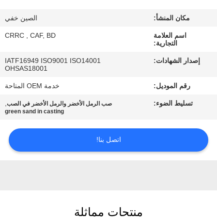
مكان المنشأ:
الصين خفي
مراقبة
اسم العلامة
CRRC , CAF, BD
الجودة
التجارية:
إصدار الشهادات:
IATF16949 ISO9001 ISO14001
اتصل
OHSAS18001
بنا
رقم الموديل:
خدمة OEM المتاحة
تسليط الضوء:
,
صب الرمل الأخضر والرمل الأخضر في الصب
green sand in casting
أخبار
اتصل بنا!
اطلب
اقتباس
خريطة
منتجات مماثلة
الموقع