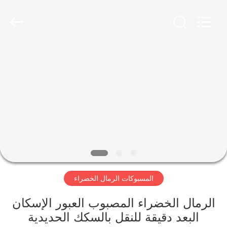
Ltd.
Hefei
Casting
&
Forging
Factory.
All
Rights
الصفحة
Reserved.
Developed
الرئيسية
by
ECER
منتجات
معلومات
عنا
المسبوكات الرمال الخضراء
جولة
في
الرمال الخضراء المصبوب العبور الإسكان
البعد دقيقة للنقل بالسكك الحديدية
المعمل