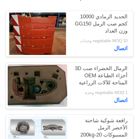
PRIVACY
الحديد الرمادي 10000
كجم صب الرمل GG150
POLICY
وزن العداد
negotiable MOQ:10 وحدات
اتصال
الرمال الخضراء صب 3D
أجزاء الطباعة OEM
المتاحة للآلات الزراعية
negotiable MOQ:1 وحدة
اتصال
رافعة شوكية شاحنة
الأخضر الرمل
المسبوكات 20-200kg