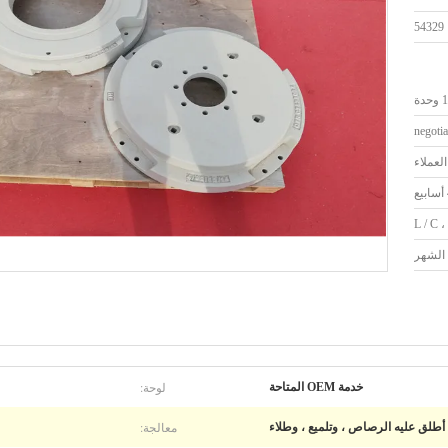
54329
دة
negotia
لعملاء
ع
L / C ،
لوحة:
خدمة OEM المتاحة
معالجة:
أطلق عليه الرصاص ، وتلميع ، وطلاء