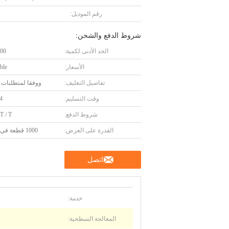
رقم الموديل:
شروط الدفع والشحن:
الحد الأدنى لكمية:
100 وح
الأسعار:
ble
تفاصيل التغليف:
ووفقا لمتطلبات ا
وقت التسليم:
4 أسابي
شروط الدفع:
 T / T
القدرة على العرض:
1000 قطعة في الشهر
اتصل
خدمة:
المعالجة السطحية: