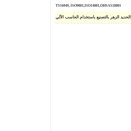
TS16949, ISO9001,ISO14001,OHSAS18001
لحديد الزهر بالتصنيع باستخدام الحاسب الآلي