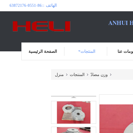
الهاتف ::
86-0551-63872176
ANHUI H
مات عنا
المنتجات
الصفحة الرئيسية
وزن مضادّ
المنتجات
منزل