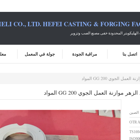
ELI CO., LTD. HEFEI CASTING & FORGING F
الهليكوبتر المحدودة خفى مصنع الصب وتزوير
اتصل بنا
مراقبة الجودة
جولة في المعمل
معلو
 الجوي GG 200 المواد
وازنة العمل الجوي GG 200 المواد
الصين
OTR 
TS169
ISO90