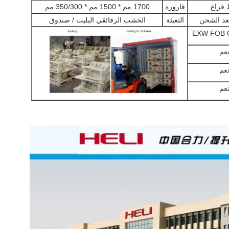
فراغ
قارورة
1700 مم * 1500 مم * 350/300 مم
التعبئة
الخشب الرقائقي البليت / صندوق
EXW FOB 
عم
عم
عم