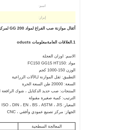
اسم:
إبراز:
أثقال موازنة صب الفراغ لمواد GG 200 لمركبة العمل الجوية
1
.العلاقات العامة
معلومات oducts
الاسم: اوزان العجلة
مواد :
FC150 GG15 HT150
الوزن 150-1000 كجم
التطبيق: ثقل الموازنة لـ
الآلات الزراعية
السعة: 20000 طن السعة الحرة
المنتجات: صب حديد الدكتايل ، شوك الرافعة ا
الترتيب: كمية صغيرة مقبولة
المعيار: ISO ، DIN ، EN ، BS ، ASTM ، JIS
الجهاز: مركز تصنيع عمودي وأفقي ، CNC
المعالجة السطحية