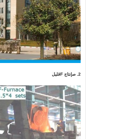
2. ص
إنتاج F
قليل