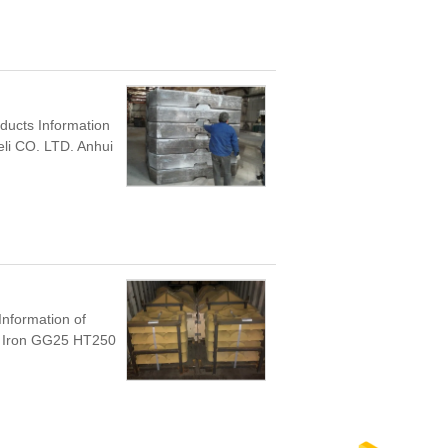
ducts Information
Heli CO. LTD. Anhui
Information of
y Iron GG25 HT250