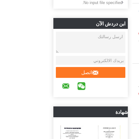
No input file specified.
ابن دردش الآن
اتصل
شهادة