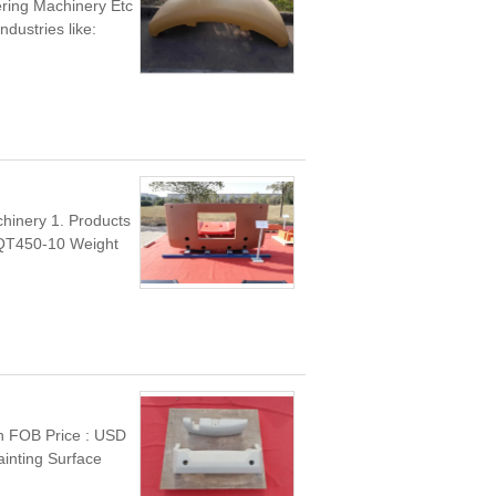
ering Machinery Etc
ndustries like:
hinery 1. Products
 QT450-10 Weight
on FOB Price : USD
ainting Surface