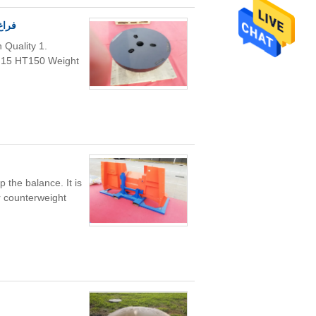
 خدمة OEM
 Quality 1.
GG15 HT150 Weight
 the balance. It is
r counterweight