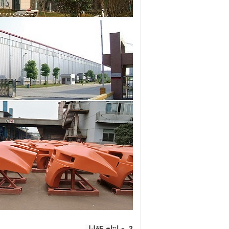
2. ص
إنتاج F
قليل