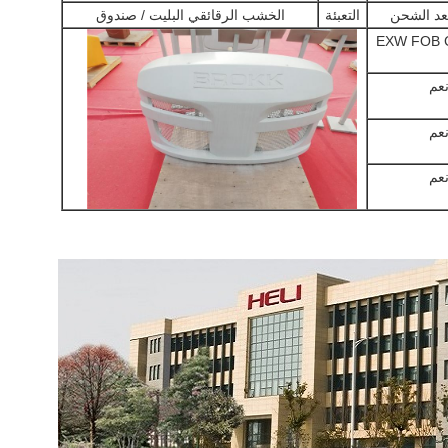
التعبئة
الخشب الرقائقي البليت / صندوق
EXW FOB 
عم
عم
عم