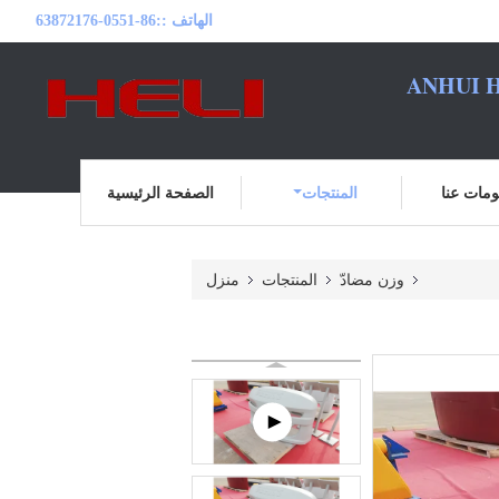
الهاتف ::
86-0551-63872176
ANHUI H
مات عنا
المنتجات
الصفحة الرئيسية
وزن مضادّ
المنتجات
منزل