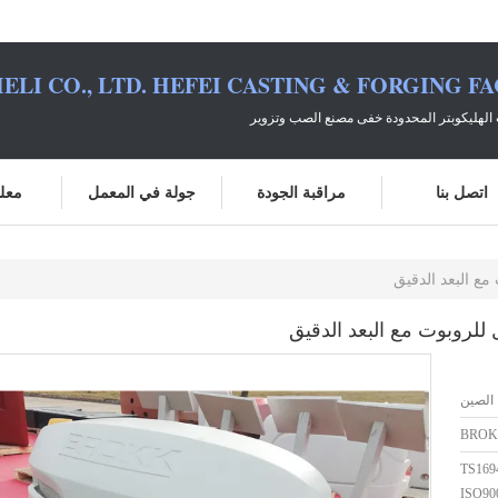
ELI CO., LTD. HEFEI CASTING & FORGING F
الهليكوبتر المحدودة خفى مصنع الصب وتزوير
اتصل بنا
مراقبة الجودة
جولة في المعمل
معلو
مع البعد الدقيق
للروبوت مع البعد الدقيق
الصين
BROK
TS169
ISO90