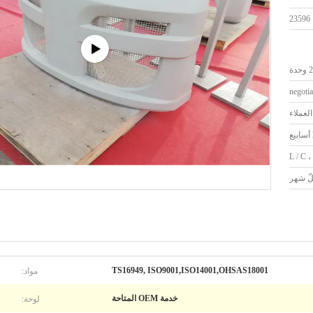
23596
حدة
negotia
لعملاء
L / C ،
مواد:
TS16949, ISO9001,ISO14001,OHSAS18001
لوحة:
خدمة OEM المتاحة