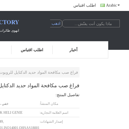
Arabic
اطلب اقتباس
ACTORY
انهوى طائرات 
أخبار
اطلب اقتباس
فراغ صب مكافحة المواد حديد الدكتايل للروبوت 
فراغ صب مكافحة المواد حديد الدكتايل 
تفاصيل المنتج:
مكان المنشأ:
خفي ، 
اسم العلامة التجارية:
K HELI GENIE
إصدار الشهادات:
49,
01,ISO14001,OHSAS18001