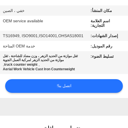
مكان المنشأ:
خفي ، الصين
مراقبة
اسم العلامة
OEM service available
الجودة
التجارية:
إصدار الشهادات:
TS16949, ISO9001,ISO14001,OHSAS18001
اتصل
رقم الموديل:
خدمة OEM المتاحة
بنا
تسليط الضوء:
ثقل موازنة من الحديد الزهر ، وزن مضاد للشاحنة ، ثقل
موازنة من الحديد الزهر لمركبة العمل الجوية
,
,
truck counter weight
أخبار
Aerial Work Vehicle Cast Iron Counterweight
اتصل بنا!
اطلب
اقتباس
خريطة
الموقع