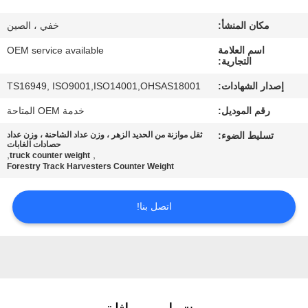
مكان المنشأ:
خفي ، الصين
مراقبة
اسم العلامة
OEM service available
الجودة
التجارية:
إصدار الشهادات:
TS16949, ISO9001,ISO14001,OHSAS18001
اتصل
رقم الموديل:
خدمة OEM المتاحة
بنا
تسليط الضوء:
ثقل موازنة من الحديد الزهر ، وزن عداد الشاحنة ، وزن عداد
حصادات الغابات
,
,
truck counter weight
أخبار
Forestry Track Harvesters Counter Weight
اتصل بنا!
اطلب
اقتباس
خريطة
الموقع