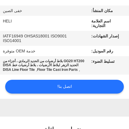
مكان المنشأ:
خفى الصين
مراقبة
اسم العلامة
HELI
الجودة
التجارية:
إصدار الشهادات:
IATF16949 OHSAS18001 ISO9001
اتصل
ISO14001
بنا
رقم الموديل:
خدمة OEM متوفرة
تسليط الضوء:
GG20 HT200 بلاط أرضيات من الحديد الرمادي ، أجزاء من
الحديد الزهر لبلاط الأرضيات ، بلاط أرضيات خط DISA
أخبار
,
,
DISA Line Floor Tile
Floor Tile Cast Iron Parts
اتصل بنا!
اطلب
اقتباس
خريطة
الموقع