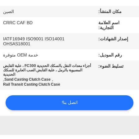
مكان المنشأ:
الصين
مراقبة
اسم العلامة
CRRC CAF BD
الجودة
التجارية:
إصدار الشهادات:
IATF16949 ISO9001 ISO14001
اتصل
OHSAS18001
بنا
رقم الموديل:
خدمة OEM متوفرة
تسليط الضوء:
أجزاء معدات النقل بالسكك الحديدية FC300 ، علبة القابض
المصبوبة بالرمل ، علبة القابض الصب العابرة للسكك
أخبار
الحديدية
,
,
Sand Casting Clutch Case
Rail Transit Casting Clutch Case
اطلب
اتصل بنا!
اقتباس
خريطة
الموقع