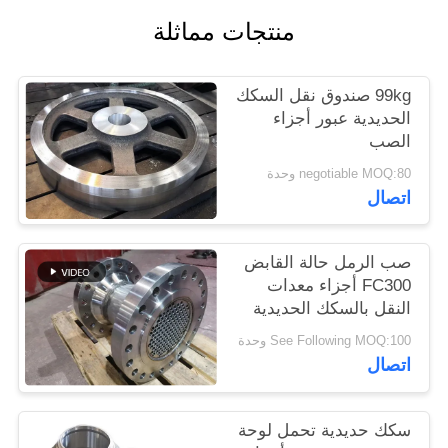
منتجات مماثلة
PRIVACY
POLICY
99kg صندوق نقل السكك
الحديدية عبور أجزاء
الصب
negotiable MOQ:80 وحدة
اتصال
صب الرمل حالة القابض
FC300 أجزاء معدات
النقل بالسكك الحديدية
See Following MOQ:100 وحدة
اتصال
سكك حديدية تحمل لوحة