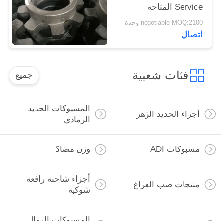
Service المتاحة
negotiable MOQ:2100 وحدة
اتصال
فئات شعبية
جميع
المسبوكات الحديد
أجزاء الحديد الزهر
الرمادي
مسبوكات ADI
وزن مضادّ
أجزاء شاحنة رافعة
منتجات صب الفراغ
شوكية
المسبوكات الرمال