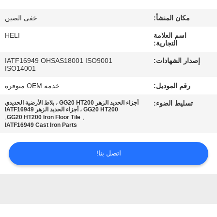
مكان المنشأ:
خفى الصين
مراقبة
اسم العلامة
HELI
الجودة
التجارية:
إصدار الشهادات:
IATF16949 OHSAS18001 ISO9001
اتصل
ISO14001
بنا
رقم الموديل:
خدمة OEM متوفرة
تسليط الضوء:
أجزاء الحديد الزهر GG20 HT200 ، بلاط الأرضية الحديدي
GG20 HT200 ، أجزاء الحديد الزهر IATF16949
أخبار
,
,
GG20 HT200 Iron Floor Tile
IATF16949 Cast Iron Parts
اطلب
اتصل بنا!
اقتباس
خريطة
الموقع