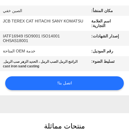
مكان المنشأ:
الصين خفي
مراقبة
اسم العلامة
JCB TEREX CAT HITACHI SANY KOMATSU
الجودة
التجارية:
إصدار الشهادات:
IATF16949 ISO9001 ISO14001
اتصل
OHSAS18001
بنا
رقم الموديل:
خدمة OEM المتاحة
تسليط الضوء:
,
الراتنج الرمل الصب الرمل ، الحديد الزهر صب الرمل
cast iron sand casting
أخبار
اتصل بنا!
اطلب
اقتباس
خريطة
منتجات مماثلة
الموقع