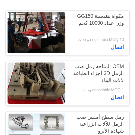
PRIVACY
مكواة هندسية GG150
وزن عداد 10000 كجم
POLICY
negotiable MOQ:10 وحدات
اتصال
OEM المتاحة رمل صب
الرمل 3D أجزاء الطباعة
لآلات البناء
negotiable MOQ:1 وحدة
اتصال
رمل سطح أملس صب
الرمل للآلات الزراعية
شهادة الأيزو