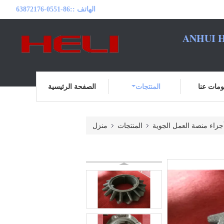
الهاتف ::
86-0551-63872176
ANHUI H
مات عنا
المنتجات
الصفحة الرئيسية
جزاء منصة العمل الجوية
المنتجات
منزل