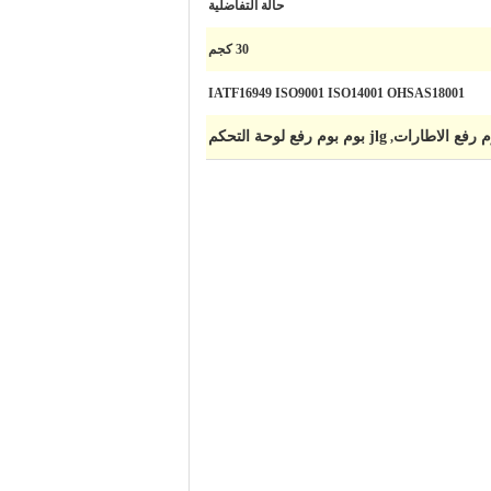
حالة التفاضلية
30 كجم
IATF16949 ISO9001 ISO14001 OHSAS18001
م رفع الاطارات
jlg بوم بوم رفع لوحة التحكم
,