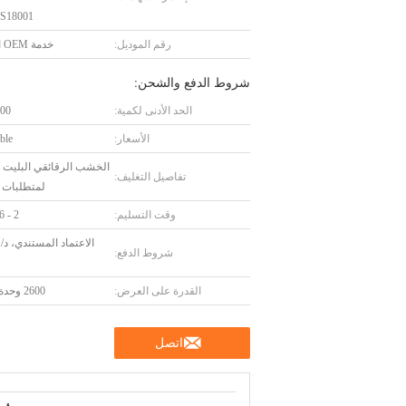
S18001
رقم الموديل:
خدمة OEM المتاحة
شروط الدفع والشحن:
الحد الأدنى لكمية:
100 وح
الأسعار:
ble
الخشب الرقائقي البليت أ
تفاصيل التغليف:
لمتطلبات ا
وقت التسليم:
2 - 6 أسابيع
ا
شروط الدفع:
القدرة على العرض:
2600 وحدة / شهر
اتصل