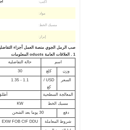
اكتب:
أج
مواد:
مسبك الخط:
إبراز:
صب الرمل الجوي منصة العمل أجزاء التفاضلية 
1
.
العلاقات
العامة oducts المعلومات
اسم
حالة التفاضلية
وزن
كلغ
30
السعر
USD /
1.1 - 1.35
كغ
المعالجة السطحية
أطلق
مسبك الخط
KW
دفع
30 يوما بعد الشحن
شروط المعاملة
EXW FOB CIF DDU