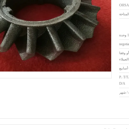
OHSA
دة
negotia
و وفقا
لعملاء
لاعتماد المستندي، د/P، T/T،
D/A