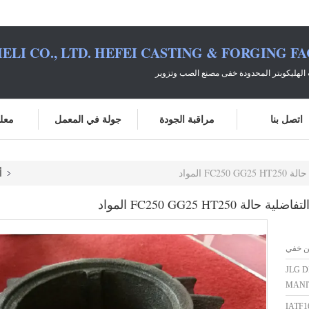
ELI CO., LTD. HEFEI CASTING & FORGING F
الهليكوبتر المحدودة خفى مصنع الصب وتزوير
اتصل بنا
مراقبة الجودة
جولة في المعمل
معلو
 المواد
أ
FC250 GG25 H المواد
ن خفي
JLG 
MANI
IATF1