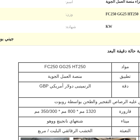
اسم:
زاء منصة العمل الجوية
وزن:
FC250 GG25 HT250
شهادة:
KW
جيني بو
حالة دقيقة البعد
مواد
FC250 GG25 HT250
تطبيق
منصة العمل الجوية
دقة
الرنمينبى دولار أمريكي GBP
 عليه الرصاص التفجير والطحن بواسطة روبوت
قارورة
1320 مم * 800 مم * 350/300 مم
ميناء
شنغهاي نانجينغ ووهو
التعبئة
الخشب الرقائقي البليت / مربع