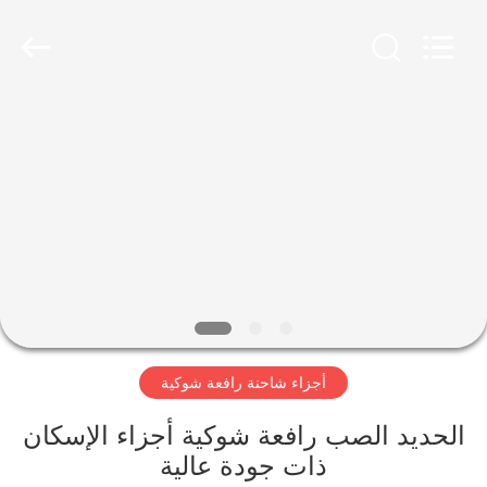
Ltd.
Hefei
Casting
&
Forging
Factory.
All
Rights
الصفحة
Reserved.
Developed
by
الرئيسية
ECER
منتجات
معلومات
عنا
أجزاء شاحنة رافعة شوكية
جولة
في
الحديد الصب رافعة شوكية أجزاء الإسكان
ذات جودة عالية
المعمل