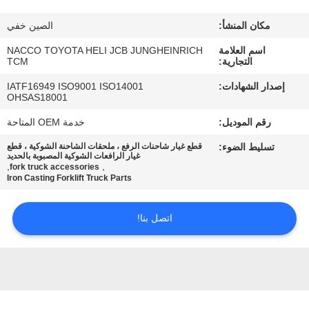
مكان المنشأ:
الصين خفي
مراقبة
اسم العلامة
NACCO TOYOTA HELI JCB JUNGHEINRICH
الجودة
التجارية:
TCM
إصدار الشهادات:
IATF16949 ISO9001 ISO14001
اتصل
OHSAS18001
بنا
رقم الموديل:
خدمة OEM المتاحة
تسليط الضوء:
قطع غيار شاحنات الرفع ، ملحقات الشاحنة الشوكية ، قطع
غيار الرافعات الشوكية المصبوبة بالحديد
أخبار
,
,
fork truck accessories
Iron Casting Forklift Truck Parts
اطلب
اتصل بنا!
اقتباس
خريطة
الموقع