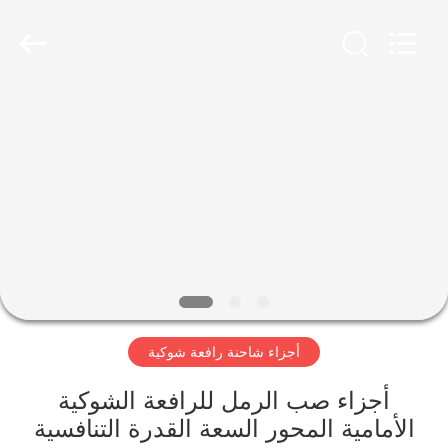
Ltd.
Hefei
Casting
&
Forging
Factory.
All
Rights
الصفحة
Reserved.
Developed
by
الرئيسية
ECER
منتجات
معلومات
عنا
أجزاء شاحنة رافعة شوكية
جولة
في
أجزاء صب الرمل للرافعة الشوكية
الأمامية المحور السعة القدرة التنافسية
المعمل