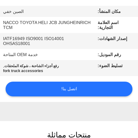
مكان المنشأ:
الصين خفي
مراقبة
اسم العلامة
NACCO TOYOTA HELI JCB JUNGHEINRICH
الجودة
التجارية:
TCM
إصدار الشهادات:
IATF16949 ISO9001 ISO14001
اتصل
OHSAS18001
بنا
رقم الموديل:
خدمة OEM المتاحة
تسليط الضوء:
,
رفع أجزاء الشاحنة ، شوكة الملحقات
fork truck accessories
أخبار
اتصل بنا!
اطلب
اقتباس
خريطة
منتجات مماثلة
الموقع