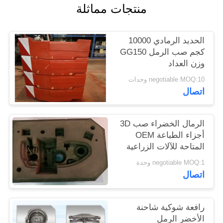
منتجات مماثلة
PRIVACY
الحديد الرمادي 10000
POLICY
كجم صب الرمل GG150
وزن العداد
negotiable MOQ:10 وحدات
اتصال
الرمال الخضراء صب 3D
أجزاء الطباعة OEM
المتاحة للآلات الزراعية
negotiable MOQ:1 وحدة
اتصال
رافعة شوكية شاحنة
الأخضر الرمل