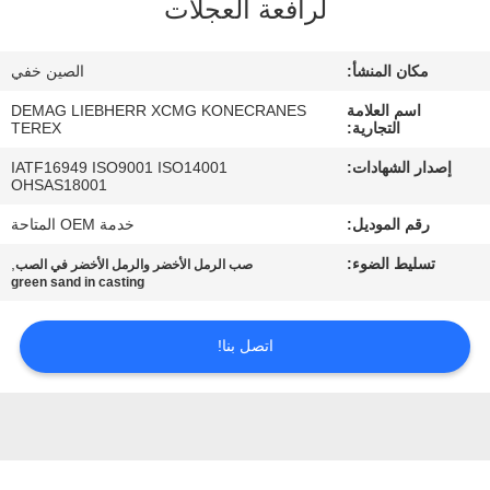
لرافعة العجلات
مراقبة
مكان المنشأ:
الصين خفي
الجودة
اسم العلامة
DEMAG LIEBHERR XCMG KONECRANES
التجارية:
TEREX
اتصل
إصدار الشهادات:
IATF16949 ISO9001 ISO14001
OHSAS18001
بنا
رقم الموديل:
خدمة OEM المتاحة
أخبار
تسليط الضوء:
,
صب الرمل الأخضر والرمل الأخضر في الصب
green sand in casting
اطلب
اتصل بنا!
اقتباس
خريطة
الموقع