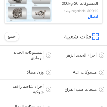
المسبوكات 20-200kg
الوزن OEM الخدمة
negotiable MOQ:10 وحدة
المتاحة
اتصال
فئات شعبية
جميع
المسبوكات الحديد
أجزاء الحديد الزهر
الرمادي
مسبوكات ADI
وزن مضادّ
أجزاء شاحنة رافعة
منتجات صب الفراغ
شوكية
المسبوكات الرمال