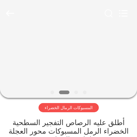
Ltd.
Hefei
Casting
&
Forging
Factory.
All
Rights
الصفحة
Reserved.
Developed
الرئيسية
by
ECER
منتجات
معلومات
عنا
المسبوكات الرمال الخضراء
جولة
في
أطلق عليه الرصاص التفجير السطحية
الخضراء الرمل المسبوكات محور العجلة
المعمل