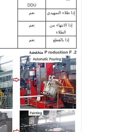
DDU
إذا طلاء التمهيدي
نعم
إذا الانتهاء من
نعم
الطلاء
إذا بالقطع
نعم
2. P
roduction F
منخفضة