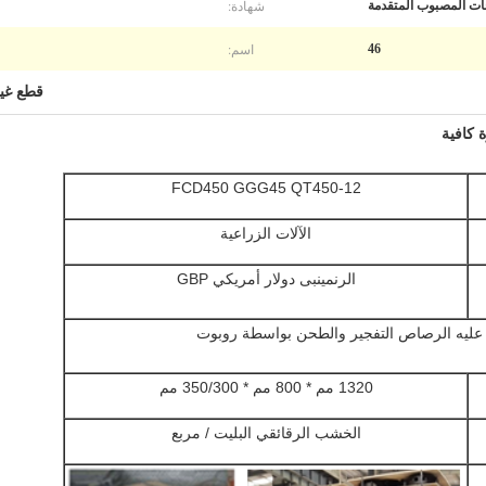
شهادة:
ات المصبوب المتقدمة
اسم:
46
قطع غيا
 كافية
FCD450 GGG45 QT450-12
الآلات الزراعية
الرنمينبى دولار أمريكي GBP
عليه الرصاص التفجير والطحن بواسطة روبوت
1320 مم * 800 مم * 350/300 مم
الخشب الرقائقي البليت / مربع