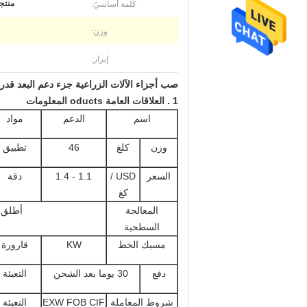
كلمة أساسيّ:
منتج
وزن:
إبراز:
صب أجزاء الآلات الزراعية جزء دعم البعد قدرة
1
.
العلاقات
العامة oducts المعلومات
اسم
الدعم
مواد
وزن
كلغ
46
تطبيق
السعر
USD /
1.1 - 1.4
دقة
كغ
المعالجة
أطلق 
السطحية
مسبك الخط
KW
قارورة
دفع
30 يوما بعد الشحن
التعبئة
شروط المعاملة
EXW FOB CIF
التعبئة