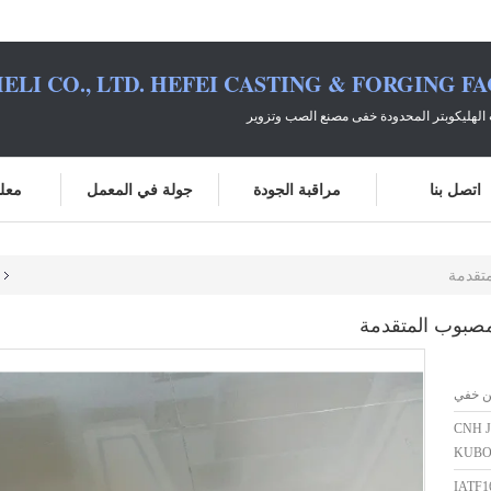
ELI CO., LTD. HEFEI CASTING & FORGING F
الهليكوبتر المحدودة خفى مصنع الصب وتزوير
اتصل بنا
مراقبة الجودة
جولة في المعمل
معلو
متقدمة
لمصبوب المتقدمة
ن خفي
CNH 
KUBO
IATF1