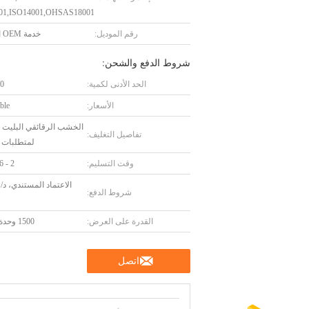
01,ISO14001,OHSAS18001
رقم الموديل:
خدمة OEM المتاحة
شروط الدفع والشحن:
الحد الأدنى لكمية:
10 و
الأسعار:
ble
الخشب الرقائقي البليت أ
تفاصيل التغليف:
لمتطلبات ا
وقت التسليم:
2 - 6 أسابيع
ا
شروط الدفع:
القدرة على العرض:
1500 وحدة / شهر
اتصل