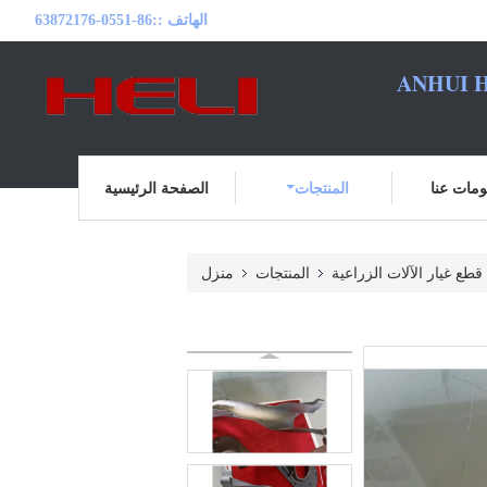
الهاتف ::
86-0551-63872176
ANHUI H
مات عنا
المنتجات
الصفحة الرئيسية
قطع غيار الآلات الزراعية
المنتجات
منزل