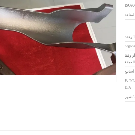
ISO90
حدة
negotia
و وفقا
لعملاء
لاعتماد المستندي، د/P، T/T،
D/A