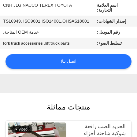
اسم العلامة
CNH JLG NACCO TEREX TOYOTA
التجارية:
مراقبة
إصدار الشهادات:
TS16949, ISO9001,ISO14001,OHSAS18001
الجودة
رقم الموديل:
خدمة OEM المتاحة.
اتصل
تسليط الضوء:
,
fork truck accessories
lift truck parts
بنا
اتصل بنا!
أخبار
اطلب
اقتباس
منتجات مماثلة
خريطة
الحديد الصب رافعة
الموقع
شوكية شاحنة أجزاء