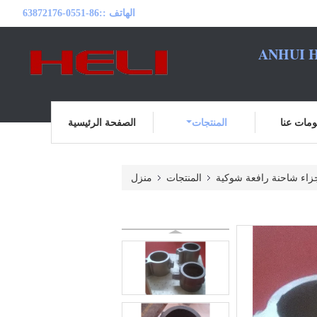
الهاتف ::
86-0551-63872176
ANHUI H
مات عنا
المنتجات
الصفحة الرئيسية
زاء شاحنة رافعة شوكية
المنتجات
منزل