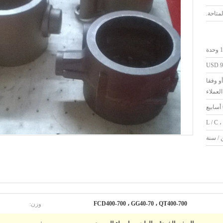
حدة
USD 90
و وفقا
لعملاء
L / C ،
وزن:
FCD400-700 ، GG40-70 ، QT400-700