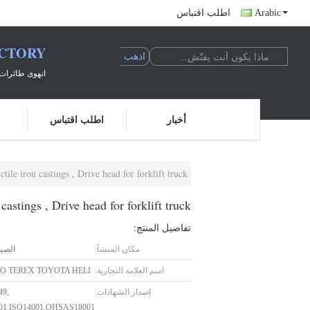
Arabic
اطلب اقتباس
ACTORY
انهوى طائرات 
أخبار
اطلب اقتباس
tile iron castings , Drive head for forklift truck
castings , Drive head for forklift truck
تفاصيل المنتج:
مكان المنشأ:
الصي
اسم العلامة التجارية:
O TEREX TOYOTA HELI
إصدار الشهادات:
49,
01,ISO14001,OHSAS18001