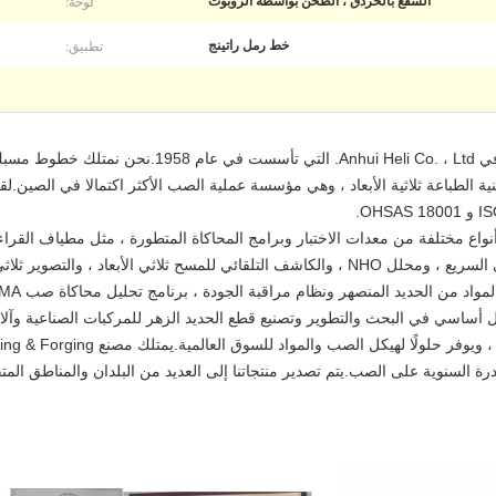
لوحة:
السفع بالخردق ، الطحن بواسطة الروبوت
تطبيق:
خط رمل راتينج
Hefei Casting & Forging Factory هو عضو في eli Co. ، Ltd
نع Hefei Casting & Forging على أنواع مختلفة من معدات الاختبار وبرامج المحاكاة المتطورة ، مثل 
والكبريت السريع ، ونظام الصور الميتالوغرافي السريع ، ومحلل NHO ، والكاشف التلقائي للمسح ث
 من الحديد المنصهر ونظام مراقبة الجودة ، برنامج تحليل محاكاة صب MAGMA وما إلى ذلك.
صنع Hefei Casting & Forging بشكل أساسي في البحث والتطوير وتصنيع قطع الحديد الزهر للمركبات الصن
ية للصب و 30.000 طن من القدرة السنوية على الصب.يتم تصدير منتجاتنا إلى العديد من البلدان والمنا