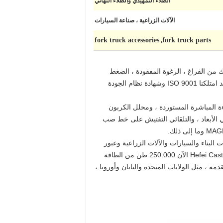
الطلاء التمهيدي والطلاء النهائي
الآلات الزراعية ، صناعة السيارات
fork truck accessories
fork truck parts
,
Anhui H. التي تأسست في عام 1958.نحن نمتلك خطوط مسبك من الفراغ ، الرغوة المفقودة ، الضغط
الساكن ، الرمل الراتنجي ، الصب الرأسي وتقنية الطباعة ثلاثية الأبعاد ، وهي مؤسسة عملية الصب الأكثر اكتمالا في الصين.لقد امتلكنا ISO 9001 وشهادة نظام الجودة
مطياف القراءة المباشرة المستوردة ، ومحلل الكربون
لاثي الأبعاد ، والتصوير ثلاثي الأبعاد ، والتلقائي التفتيش على خط صب
اعية وآلات البناء والسيارات والآلات الزراعية وعبور
السكك الحديدية والطاقة الجديدة وما إلى ذلك ، ويوفر حلولًا لهيكل الصب والمواد للسوق العالمية.يمتلك مصنع Hefei Casting & Forging الآن 250.000 طن من الطاقة
طق المتقدمة ، مثل الولايات المتحدة واليابان وأوروبا ،