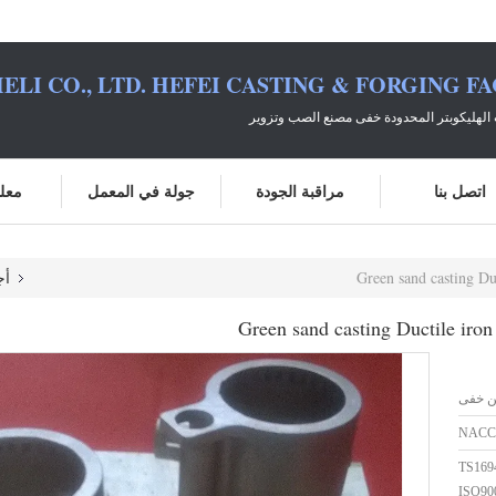
ELI CO., LTD. HEFEI CASTING & FORGING F
الهليكوبتر المحدودة خفى مصنع الصب وتزوير
اتصل بنا
مراقبة الجودة
جولة في المعمل
معلو
Green sand casting Duc
أج
Green sand casting Ductile iron 
ن خفى
NACC
TS169
ISO90