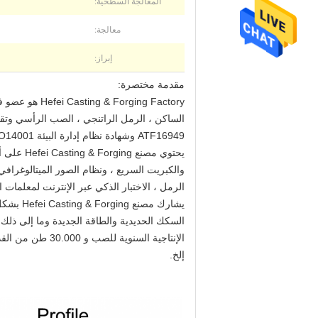
المعالجة السطحية:
معالجة:
إبراز:
مقدمة مختصرة:
ATF16949 وشهادة نظام إدارة البيئة ISO14001 و OHSAS 18001.
يحتوي مص
الرمل ، الاختبار الذكي عبر الإنترنت لمعلمات المواد
يشارك م
الإنتاجية السنو
إلخ.