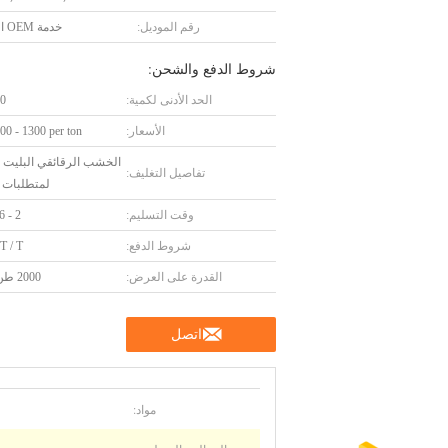
رقم الموديل:
خدمة OEM المتاحة.
شروط الدفع والشحن:
الحد الأدنى لكمية:
10 و
الأسعار:
0 - 1300 per ton
الخشب الرقائقي البليت أ
تفاصيل التغليف:
لمتطلبات ا
وقت التسليم:
2 - 6 أسابيع
شروط الدفع:
 T / T
القدرة على العرض:
2000 طن / سنة
اتصل
مواد: