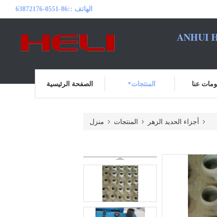
الهاتف ::
86-0551-63872176
ANHUI H
مات عنا
المنتجات
الصفحة الرئيسية
أجزاء الحديد الزهر
المنتجات
منزل