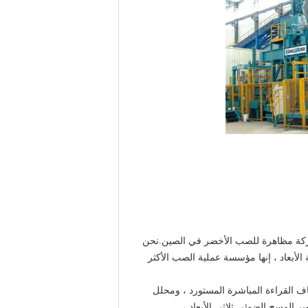
Hefei Cast هو عضو في شركة Anhui Heli Co.، Ltd. التي تم تأسيسها في عام 1958. نحن شركة مظاهرة للصب الأخضر في الصين.نحن
الأبعاد ، إنها مؤسسة عملية الصب الأكثر
طورة ، مثل مطياف القراءة المباشرة المستورد ، ومحلل
وئي ثلاثي الأبعاد ، وتصوير المسح الضوئي ثلاثي الأبعاد ،