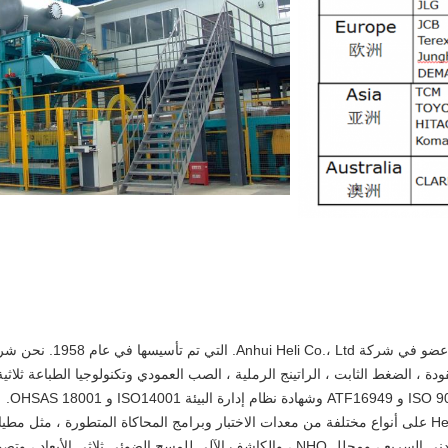
مصنع ing & Forging Factory
، الضغط الثابت ، الراتينج الرملية ، الصب العمودي وتكنولوجيا الطباعة ثلاثية 
يحتوي مصنع Hefei Casting & Forging Factory على أنواع مختلفة من معدات الاختبار وبرامج المحاكاة المت
الكربون والكبريت السريع ، ونظام الصور المعدني السريع ، ومحلل NHO ، والكاشف الآلي للمسح الض