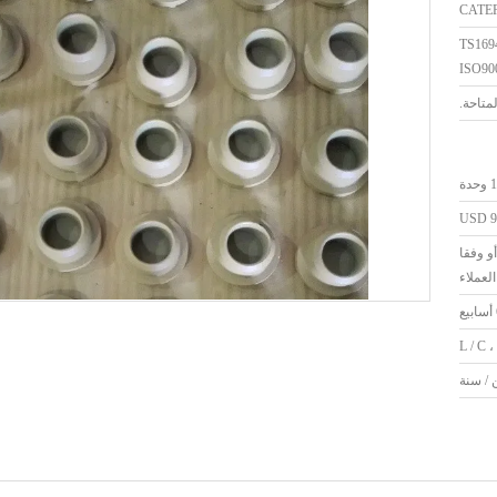
CATE
TS169
ISO90
دة
USD 90
و وفقا
لعملاء
L / C ،