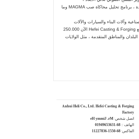
والأوتوماتيكي التفتيش على خط صب الرمل ، الاختبار الذكي عبر الإنترنت لمعلمات المواد للحديد المنصهر ونظام مراقبة الجودة ، برنامج تحليل محاكاة صب MAGMA وما
للمركبات الصناعية وآلات البناء والسيارات والآلات
الزراعية والنقل بالسكك الحديدية والطاقة الجديدة وما إلى ذلك ، ويوفر حلولًا لهيكل الصب والمواد للسوق العالمية.يمتلك مصنع Hefei Casting & Forging الآن 250.000
 إلى العديد من البلدان والمناطق المتقدمة ، مثل الولايات
Anhui Heli Co., Ltd. Hefei Casting & Forging
Factory
اتصل شخص:
Mr. Jimmy He
الهاتف ::
86-13635694910
الفاكس:
86-0551-63872211