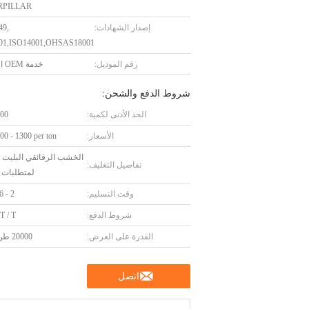
RPILLAR
إصدار الشهادات:
49,
01,ISO14001,OHSAS18001
رقم الموديل:
خدمة OEM المتاحة.
شروط الدفع والشحن:
الحد الأدنى لكمية:
100 وح
الأسعار:
0 - 1300 per ton
الخشب الرقائقي البليت أ
تفاصيل التغليف:
لمتطلبات ا
وقت التسليم:
2 - 6 أسابيع
شروط الدفع:
 T / T
القدرة على العرض:
20000 طن / سنة
اتصل