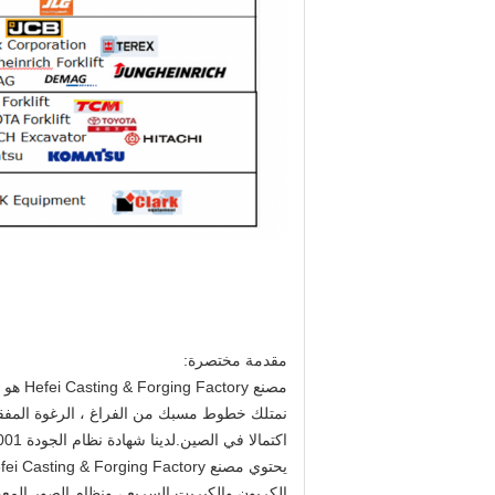
مقدمة مختصرة:
نمتلك خطوط مسبك من الفراغ ، الرغوة المفقودة 
اكتمالا في الصين.لدينا شهادة نظام الجودة ISO 9001 و ATF16949 وشهادة نظام إدارة البيئة ISO14001 و OHSAS 18001.