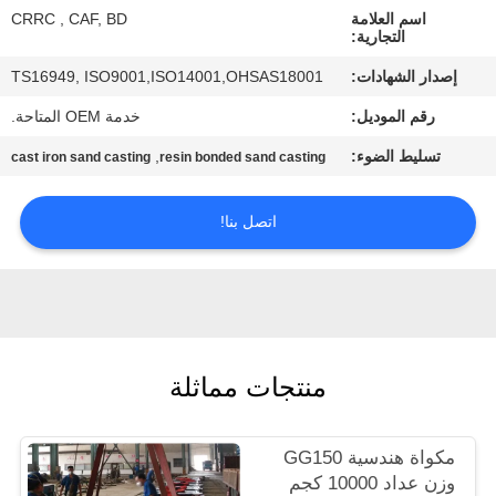
اسم العلامة
CRRC , CAF, BD
التجارية:
مراقبة
إصدار الشهادات:
TS16949, ISO9001,ISO14001,OHSAS18001
الجودة
رقم الموديل:
خدمة OEM المتاحة.
اتصل
تسليط الضوء:
,
cast iron sand casting
resin bonded sand casting
بنا
اتصل بنا!
أخبار
اطلب
اقتباس
منتجات مماثلة
خريطة
مكواة هندسية GG150
الموقع
وزن عداد 10000 كجم