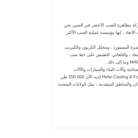
Hefei Cast هو عضو في شركة Anhui Heli Co.، Ltd. التي تم تأسيسها في عام 1958. نحن شركة مظاهرة للصب الأخضر في الصين.نحن
الأبعاد ، إنها مؤسسة عملية الصب الأكثر
راءة المباشرة المستورد ، ومحلل الكربون والكبريت
ير المسح ثلاثي الأبعاد ، والتلقائي. التفتيش على خط صب
للمركبات الصناعية وآلات البناء والسيارات والآلات
الزراعية وعبور السكك الحديدية والطاقة الجديدة وما إلى ذلك ، ويوفر حلولًا لهيكل الصب والمواد للسوق العالمية.مصنع Hefei Casting & Forging لديه الآن 250.000 طن
لعديد من البلدان والمناطق المتقدمة ، مثل الولايات المتحدة