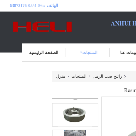
الهاتف ::
86-0551-63872176
ANHUI H
مات عنا
المنتجات
الصفحة الرئيسية
راتنج صب الرمل
المنتجات
منزل
Resin