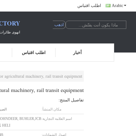
Arabic
اطلب اقتباس
ACTORY
انهوى طائرات 
أخبار
اطلب اقتباس
or agricultural machinery, rail transit equipment
tural machinery, rail transit equipment
تفاصيل المنتج:
مكان المنشأ:
الصي
اسم العلامة التجارية:
JOHNDEER, BUHLER,JCB
 HELI
إصدار الشهادات:
49,