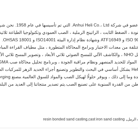
مصنع ing & Forging Factory
، الضغط الثابت ، الراتينج الرملية ، الصب العمودي وتكنولوجيا الطباعة ثلاثية 
Hefei Casting لديه أنواع مختلفة من معدات الاختبار وبرامج المحاكاة المتطورة ، مثل مطياف الق
السريع ، ونظام الصور المعدني السريع ، ومحلل NHO ، والكاشف الآلي للمسح الضوئي ثلاثي الأبعاد ، وتصو
 للحديد المنصهر ونظام مراقبة الجودة ، وبرنامج تحليل محاكاة صب MAGMA وما إلى ذلك.
يشارك مصنع Hefei Casting & Forging Factory بشكل أساسي في البحث والتطوير وتصنيع أجزاء الحديد الزهر 
 الطاقة الإنتاجية السنوية للصب و 30.000 طن من القدرة السنوية على تصنيع الصب.يتم تصدير منتجاتنا إلى ا
,
 الرمل
resin bonded sand casting,cast iron sand casting