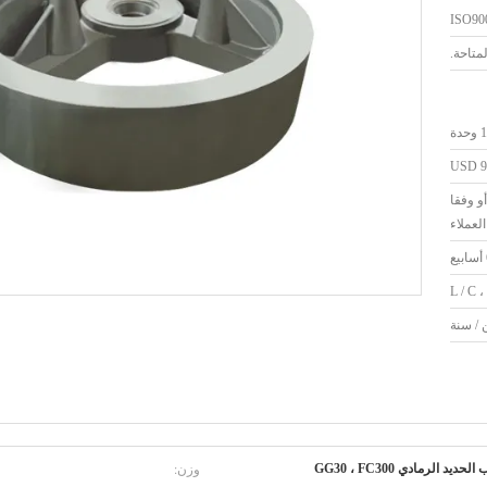
ISO90
حدة
USD 90
و وفقا
لعملاء
L / C ،
وزن:
حديد الرمادي GG30 ، FC300