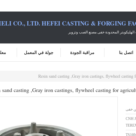
ELI CO., LTD. HEFEI CASTING & FORGING F
الهليكوبتر المحدودة خفى مصنع الصب وتزوير
اتصل بنا
مراقبة الجودة
جولة في المعمل
معلو
Resin sand casting ,Gray iron castings, flywheel casting f
 sand casting ,Gray iron castings, flywheel casting for agricul
ن خفى
CNH 
TEREX
TS169