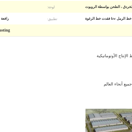
لوحة:
لخردق ، الطحن بواسطة الروبوت
تطبيق:
لرمل kw فقدت خط الرغوة
رافعة 
asting