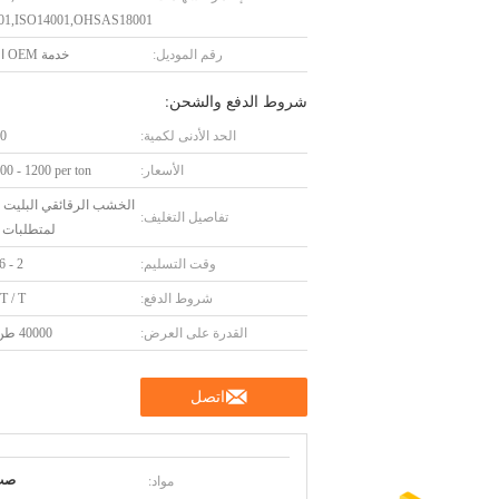
01,ISO14001,OHSAS18001
رقم الموديل:
خدمة OEM المتاحة.
شروط الدفع والشحن:
الحد الأدنى لكمية:
10 و
الأسعار:
0 - 1200 per ton
الخشب الرقائقي البليت أ
تفاصيل التغليف:
لمتطلبات ا
وقت التسليم:
2 - 6 أسابيع
شروط الدفع:
 T / T
القدرة على العرض:
40000 طن / سنة
اتصل
مواد:
صب ال