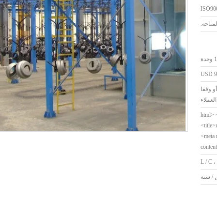
ISO90
حدة
USD 90
و وفقا
لعملاء
<html>
<title>
<meta
conten
L / C ،