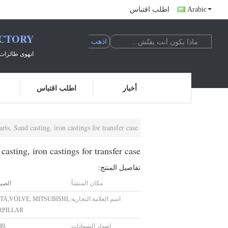
Arabic
اطلب اقتباس
ACTORY
انهوى طائرات 
أخبار
اطلب اقتباس
rts, Sand casting, iron castings for transfer case
casting, iron castings for transfer case
تفاصيل المنتج:
مكان المنشأ:
الصي
اسم العلامة التجارية:
TA,VOLVE, MITSUBISHI,
RPILLAR
إصدار الشهادات:
49,