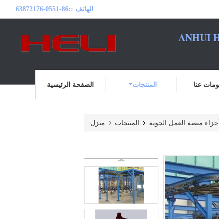
الهاتف ::
86-0551-63872176
ANHUI H
مات عنا
المنتجات
الصفحة الرئيسية
جزاء منصة العمل الجوية
المنتجات
منزل