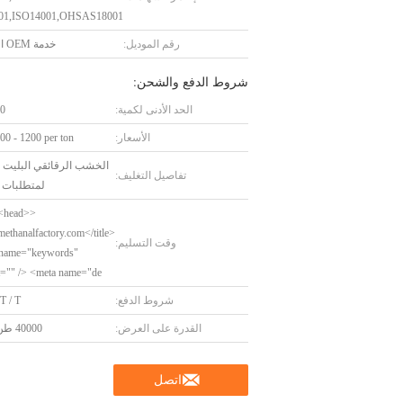
01,ISO14001,OHSAS18001
رقم الموديل:
خدمة OEM المتاحة.
شروط الدفع والشحن:
الحد الأدنى لكمية:
10 و
الأسعار:
0 - 1200 per ton
الخشب الرقائقي البليت أ
تفاصيل التغليف:
لمتطلبات ا
 <head>
methanalfactory.com</title>
وقت التسليم:
 name="keywords"
t="" /> <meta name="de
شروط الدفع:
 T / T
القدرة على العرض:
40000 طن / سنة
اتصل