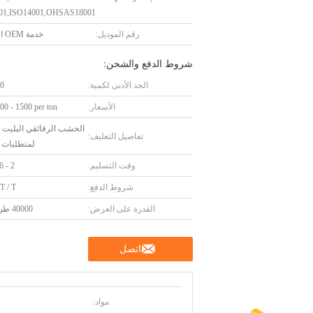
01,ISO14001,OHSAS18001
رقم الموديل:
خدمة OEM المتاحة.
شروط الدفع والشحن:
الحد الأدنى لكمية:
10 و
الأسعار:
0 - 1500 per ton
الخشب الرقائقي البليت أ
تفاصيل التغليف:
لمتطلبات ا
وقت التسليم:
2 - 6 أسابيع
شروط الدفع:
 T / T
القدرة على العرض:
40000 طن / سنة
اتصل
مواد: