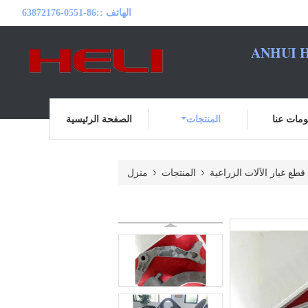
الهاتف ::
86-0551-63872176
ANHUI H
مات عنا
المنتجات
الصفحة الرئيسية
قطع غيار الآلات الزراعية
المنتجات
منزل