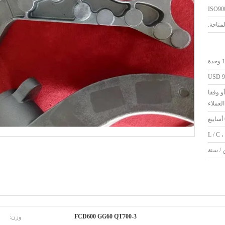
ISO90
حدة
USD 90
و وفقا
لعملاء
L / C ،
وزن:
FCD600 GG60 QT700-3