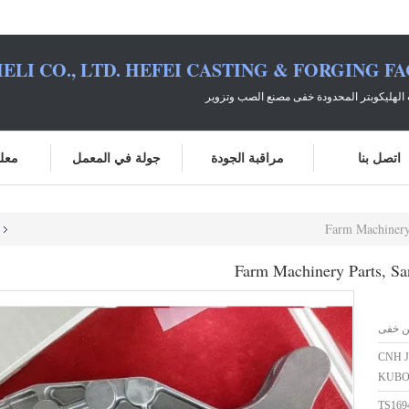
ELI CO., LTD. HEFEI CASTING & FORGING F
الهليكوبتر المحدودة خفى مصنع الصب وتزوير
اتصل بنا
مراقبة الجودة
جولة في المعمل
معلو
Farm Machinery P
Farm Machinery Parts, Sand
ن خفى
CNH 
KUBO
TS169