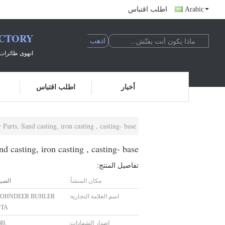
Arabic
اطلب اقتباس
ACTORY
انهوى طائرات 
أخبار
اطلب اقتباس
arts, Sand casting, iron casting , casting- base
 casting, iron casting , casting- base
تفاصيل المنتج:
مكان المنشأ:
الصي
اسم العلامة التجارية:
JOHNDEER BUHLER
TA
إصدار الشهادات:
49,